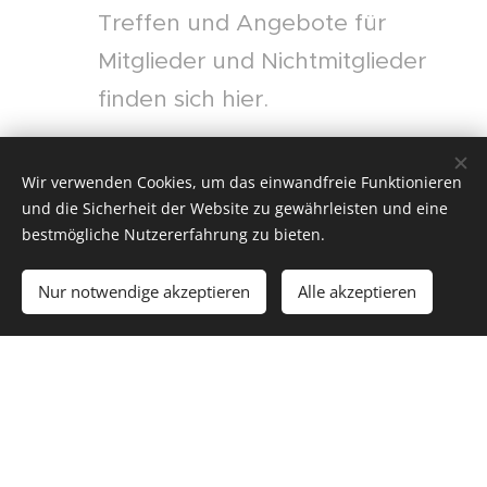
Treffen und Angebote für
Mitglieder und Nichtmitglieder
finden sich hier.
Mitglied werden
Wir verwenden Cookies, um das einwandfreie Funktionieren
Es gibt verschiedene
und die Sicherheit der Website zu gewährleisten und eine
Mitgliedschaften, sowohl für
bestmögliche Nutzererfahrung zu bieten.
JSJ-Praktiker wie auch für
diejenigen, die noch unsicher
Nur notwendige akzeptieren
Alle akzeptieren
sind, ob sie eine berufliche
Ausübung von JSJ anstreben
oder einfach an der
Arbeit des
Verbandes teilhaben wollen..